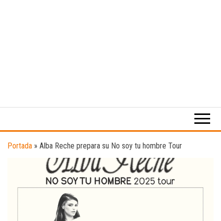
Medio
RAW
digital
Magazine
enfocado
en la
cultura,
el
Portada
»
Alba Reche prepara su No soy tu hombre Tour
deporte y
la
música.