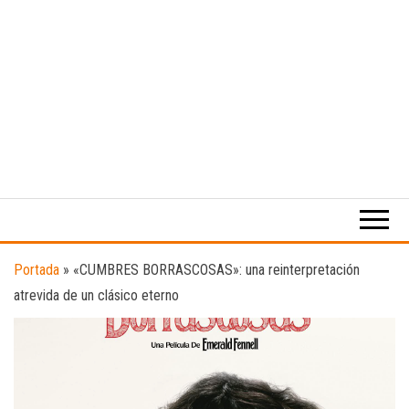
Medio
RAW
digital
Magazine
enfocado
en la
cultura,
el
Portada
»
«CUMBRES BORRASCOSAS»: una reinterpretación
deporte y
atrevida de un clásico eterno
la
música.