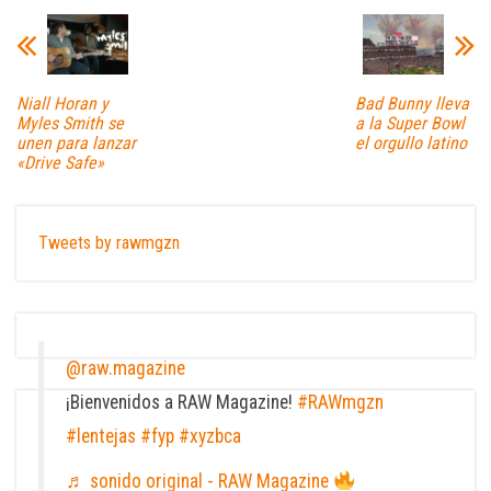
Niall Horan y
Bad Bunny lleva
Myles Smith se
a la Super Bowl
unen para lanzar
el orgullo latino
«Drive Safe»
Tweets by rawmgzn
@raw.magazine
¡Bienvenidos a RAW Magazine!
#RAWmgzn
#lentejas
#fyp
#xyzbca
♬ sonido original - RAW Magazine