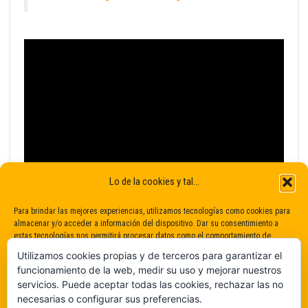
Lo de la cookies y tal...
Para brindar las mejores experiencias, utilizamos tecnologías como cookies para
almacenar y/o acceder a información del dispositivo. Dar su consentimiento a
estas tecnologías nos permitirá procesar datos como el comportamiento de
navegación o identificaciones únicas en este sitio. No dar o retirar el
Utilizamos cookies propias y de terceros para garantizar el
consentimiento puede afectar negativamente a determinadas características y
funcionamiento de la web, medir su uso y mejorar nuestros
funciones.
servicios. Puede aceptar todas las cookies, rechazar las no
necesarias o configurar sus preferencias.