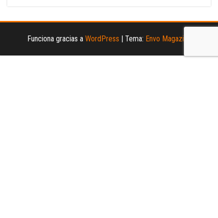
Funciona gracias a
WordPress
|
Tema:
Envo Magazine