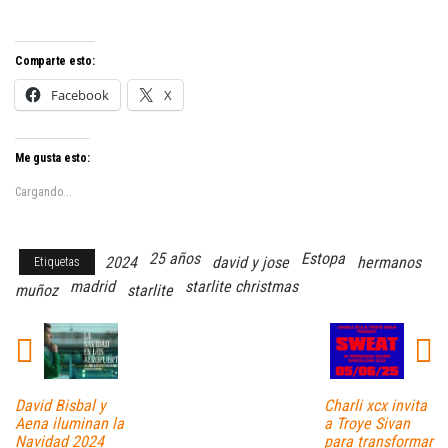
Comparte esto:
Facebook
X
Me gusta esto:
Cargando...
25 años
Estopa
2024
david y jose
hermanos
Etiquetas
madrid
starlite christmas
muñoz
starlite
David Bisbal y
Charli xcx invita
Aena iluminan la
a Troye Sivan
Navidad 2024
para transformar