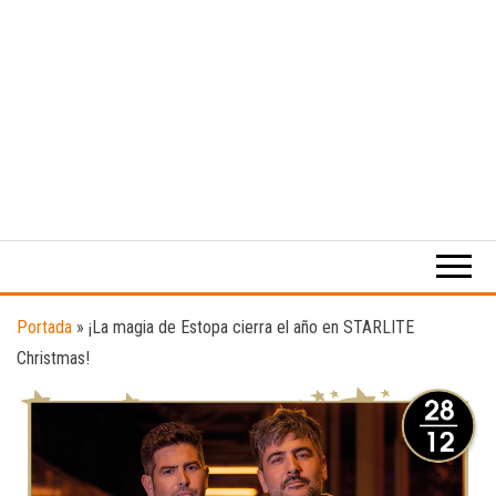
Medio
RAW
digital
Magazine
enfocado
en la
cultura,
el
Portada
»
¡La magia de Estopa cierra el año en STARLITE
deporte y
Christmas!
la
música.