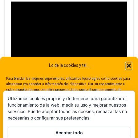
Lo de la cookies y tal...
Para brindar las mejores experiencias, utilizamos tecnologías como cookies para
almacenar y/o acceder a información del dispositivo. Dar su consentimiento a
estas tecnologías nos permitirá procesar datos como el comportamiento de
navegación o identificaciones únicas en este sitio. No dar o retirar el
Utilizamos cookies propias y de terceros para garantizar el
consentimiento puede afectar negativamente a determinadas características y
funcionamiento de la web, medir su uso y mejorar nuestros
funciones.
servicios. Puede aceptar todas las cookies, rechazar las no
necesarias o configurar sus preferencias.
Claro que sí
Aceptar todo