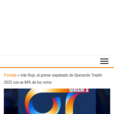
Medio
RAW
digital
Magazine
enfocado
en la
cultura,
el
Portada
»
Iván Rojo, el primer expulsado de Operación Triunfo
deporte y
2025 con un 84% de los votos
la
música.