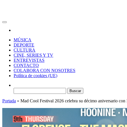
RAW Magazine
Medio digital enfocado en la cultura, el deporte y la música.
MÚSICA
DEPORTE
CULTURA
CINE, SERIES Y TV
ENTREVISTAS
CONTACTO
COLABORA CON NOSOTRES
Política de cookies (UE)
Buscar:
Portada
»
Mad Cool Festival 2026 celebra su décimo aniversario con F