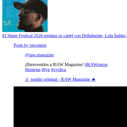
El Share Festival 2026 termina su cartel con Dellafuente, Lola Índig
Posts by rawmgzn
@raw.magazine
¡Bienvenidos a RAW Magazine!
#RAWmgzn
#lentejas
#fyp
#xyzbca
♬ sonido original - RAW Magazine 🔥