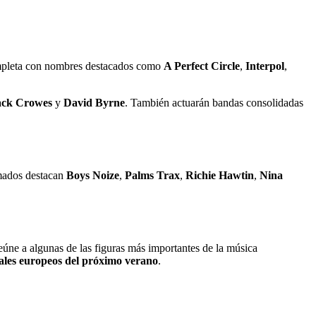
mpleta con nombres destacados como
A Perfect Circle
,
Interpol
,
ack Crowes
y
David Byrne
. También actuarán bandas consolidadas
irmados destacan
Boys Noize
,
Palms Trax
,
Richie Hawtin
,
Nina
reúne a algunas de las figuras más importantes de la música
ales europeos del próximo verano
.