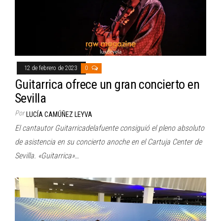
12 de febrero de 2023
0
Guitarrica ofrece un gran concierto en
Sevilla
Por
LUCÍA CAMÚÑEZ LEYVA
El cantautor Guitarricadelafuente consiguió el pleno absoluto
de asistencia en su concierto anoche en el Cartuja Center de
Sevilla. «Guitarrica»…