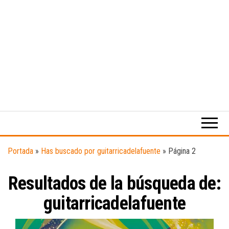
Medio
RAW
digital
Magazine
enfocado
en la
cultura,
el
Portada
»
Has buscado por guitarricadelafuente
»
Página 2
deporte y
la
Resultados de la búsqueda de:
música.
guitarricadelafuente