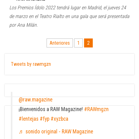
Los Premios Ídolo 2022 tendrá lugar en Madrid, el jueves 24
de marzo en el Teatro Rialto en una gala que será presentada
por Ana Milán.
Paginación
Anteriores
1
2
de
entradas
Tweets by rawmgzn
@raw.magazine
¡Bienvenidos a RAW Magazine!
#RAWmgzn
#lentejas
#fyp
#xyzbca
♬ sonido original - RAW Magazine