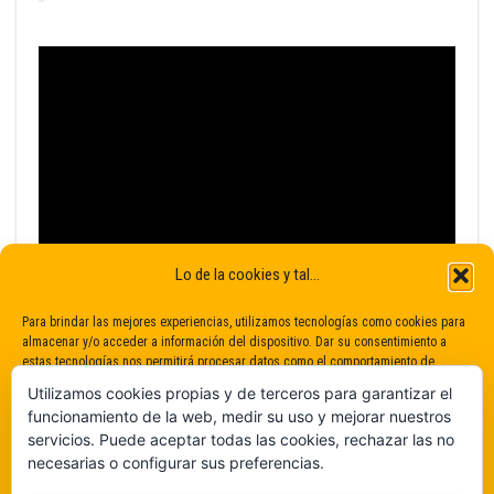
Lo de la cookies y tal...
Para brindar las mejores experiencias, utilizamos tecnologías como cookies para
almacenar y/o acceder a información del dispositivo. Dar su consentimiento a
estas tecnologías nos permitirá procesar datos como el comportamiento de
navegación o identificaciones únicas en este sitio. No dar o retirar el
Utilizamos cookies propias y de terceros para garantizar el
consentimiento puede afectar negativamente a determinadas características y
funcionamiento de la web, medir su uso y mejorar nuestros
funciones.
servicios. Puede aceptar todas las cookies, rechazar las no
necesarias o configurar sus preferencias.
Claro que sí