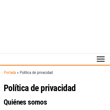
Medio
RAW
digital
Magazine
enfocado
en la
cultura,
el
Portada
»
Política de privacidad
deporte y
la
Política de privacidad
música.
Quiénes somos