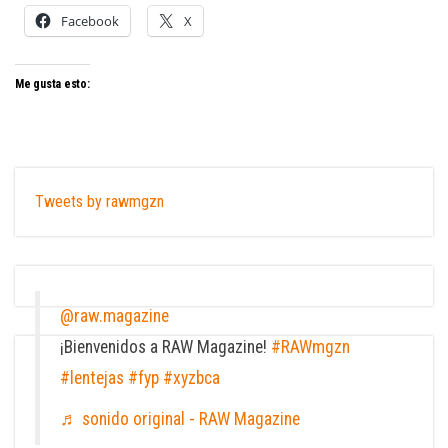
Facebook
X
Me gusta esto:
Tweets by rawmgzn
@raw.magazine
¡Bienvenidos a RAW Magazine!
#RAWmgzn
#lentejas
#fyp
#xyzbca
♬ sonido original - RAW Magazine