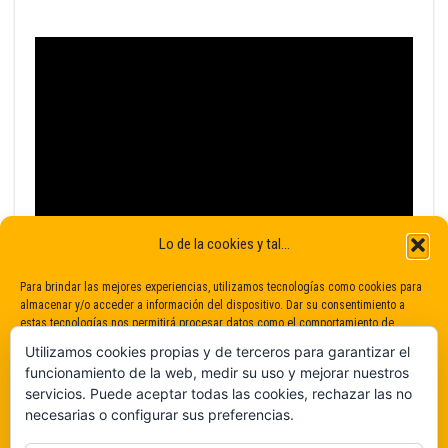
Lo de la cookies y tal...
Para brindar las mejores experiencias, utilizamos tecnologías como cookies para
almacenar y/o acceder a información del dispositivo. Dar su consentimiento a
estas tecnologías nos permitirá procesar datos como el comportamiento de
navegación o identificaciones únicas en este sitio. No dar o retirar el
Utilizamos cookies propias y de terceros para garantizar el
consentimiento puede afectar negativamente a determinadas características y
funcionamiento de la web, medir su uso y mejorar nuestros
funciones.
servicios. Puede aceptar todas las cookies, rechazar las no
necesarias o configurar sus preferencias.
Claro que sí