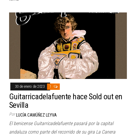
30 de enero de 2023
1
Guitarricadelafuente hace Sold out en
Sevilla
Por
LUCÍA CAMÚÑEZ LEYVA
El benicense Guitarricadelafuente pasará por la capital
andaluza como parte del recorrido de su gira La Canera