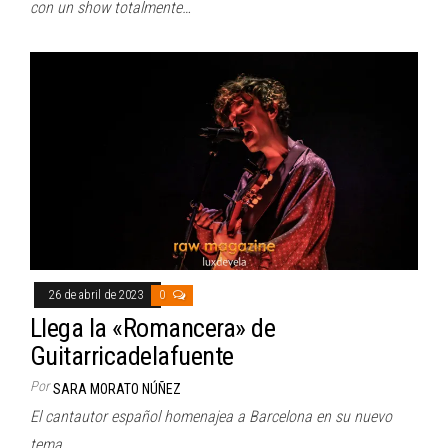
con un show totalmente…
26 de abril de 2023
0
Llega la «Romancera» de
Guitarricadelafuente
Por
SARA MORATO NÚÑEZ
El cantautor español homenajea a Barcelona en su nuevo
tema