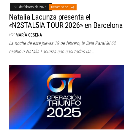
20 de febrero de 2026
Desactivado
Natalia Lacunza presenta el
«N2STAL5IA TOUR 2026» en Barcelona
Por
MARÍA CESENA
La noche de este jueves 19 de febrero, la Sala Paral·lel 62
recibió a Natalia Lacunza con casi todas las…