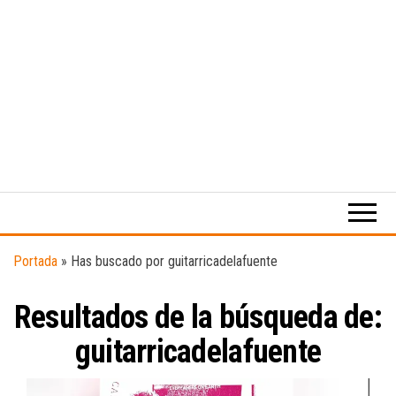
Medio
RAW
digital
Magazine
enfocado
en la
cultura,
el
Portada
»
Has buscado por guitarricadelafuente
deporte y
la
Resultados de la búsqueda de:
música.
guitarricadelafuente