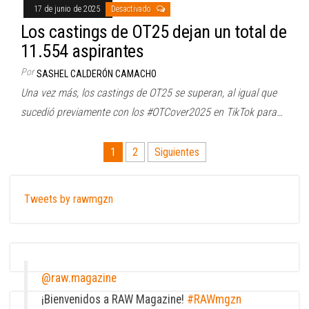
17 de junio de 2025
Desactivado
Los castings de OT25 dejan un total de
11.554 aspirantes
Por
SASHEL CALDERÓN CAMACHO
Una vez más, los castings de OT25 se superan, al igual que
sucedió previamente con los #OTCover2025 en TikTok para…
Paginación
1
2
Siguientes
de
entradas
Tweets by rawmgzn
@raw.magazine
¡Bienvenidos a RAW Magazine!
#RAWmgzn