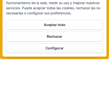
funcionamiento de la web, medir su uso y mejorar nuestros
funciones.
servicios. Puede aceptar todas las cookies, rechazar las no
necesarias o configurar sus preferencias.
Claro que sí
Aceptar todo
De ninguna manera
Rechazar
Veámos que hay aquí
Funciona gracias a
WordPress
|
Tema:
Envo Magazine
Configurar
Política de cookies