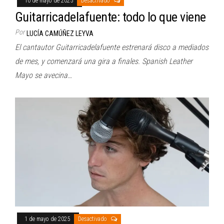
10 de mayo de 2025
Desactivado
Guitarricadelafuente: todo lo que viene
Por
LUCÍA CAMÚÑEZ LEYVA
El cantautor Guitarricadelafuente estrenará disco a mediados
de mes, y comenzará una gira a finales. Spanish Leather
Mayo se avecina…
1 de mayo de 2025
Desactivado