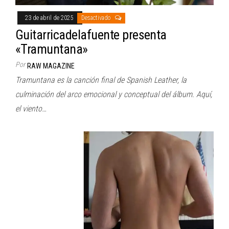
23 de abril de 2025
Desactivado
Guitarricadelafuente presenta
«Tramuntana»
Por
RAW MAGAZINE
Tramuntana es la canción final de Spanish Leather, la
culminación del arco emocional y conceptual del álbum. Aquí,
el viento…