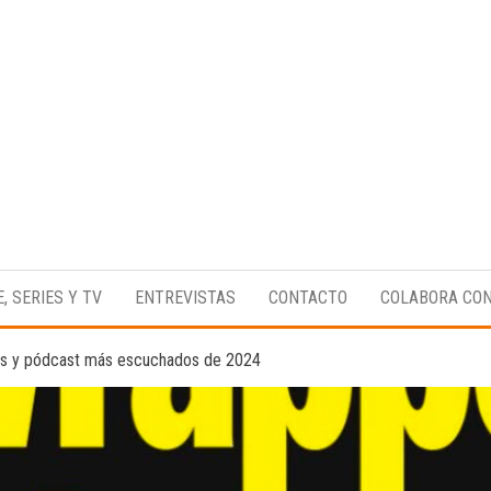
Medio
RAW
digital
Magazine
enfocado
E, SERIES Y TV
ENTREVISTAS
CONTACTO
COLABORA CO
en la
cultura,
el
stas y pódcast más escuchados de 2024
deporte y
la
música.