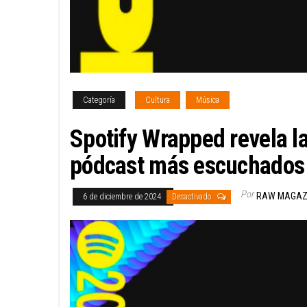
Categoría
Cultura
Música
Spotify Wrapped revela la
pódcast más escuchados
Por
RAW MAGAZ
6 de diciembre de 2024
Desactivado