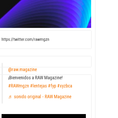
https://twitter.com/rawmgzn
@raw.magazine
¡Bienvenidos a RAW Magazine!
#RAWmgzn
#lentejas
#fyp
#xyzbca
♬ sonido original - RAW Magazine