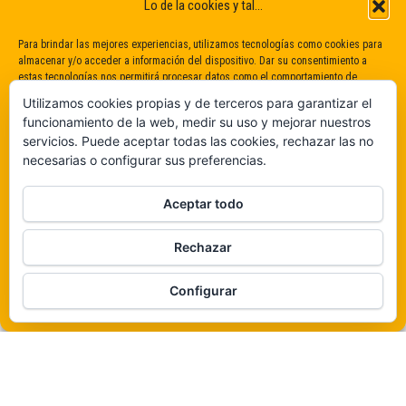
Lo de la cookies y tal...
Para brindar las mejores experiencias, utilizamos tecnologías como cookies para
almacenar y/o acceder a información del dispositivo. Dar su consentimiento a
estas tecnologías nos permitirá procesar datos como el comportamiento de
navegación o identificaciones únicas en este sitio. No dar o retirar el
Utilizamos cookies propias y de terceros para garantizar el
consentimiento puede afectar negativamente a determinadas características y
funcionamiento de la web, medir su uso y mejorar nuestros
funciones.
servicios. Puede aceptar todas las cookies, rechazar las no
necesarias o configurar sus preferencias.
Claro que sí
Aceptar todo
De ninguna manera
Rechazar
Veámos que hay aquí
Funciona gracias a
WordPress
|
Tema:
Envo Magazine
Configurar
Política de cookies