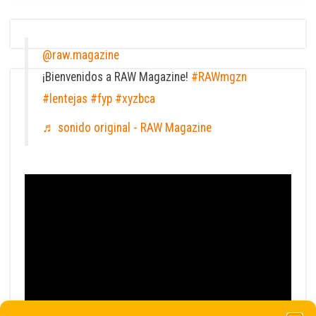
@raw.magazine
¡Bienvenidos a RAW Magazine!
#RAWmgzn
#lentejas
#fyp
#xyzbca
♬ sonido original - RAW Magazine