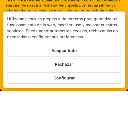
Para brindar las mejores experiencias, utilizamos tecnologías como cookies para
almacenar y/o acceder a información del dispositivo. Dar su consentimiento a
estas tecnologías nos permitirá procesar datos como el comportamiento de
navegación o identificaciones únicas en este sitio. No dar o retirar el
Utilizamos cookies propias y de terceros para garantizar el
consentimiento puede afectar negativamente a determinadas características y
funcionamiento de la web, medir su uso y mejorar nuestros
funciones.
servicios. Puede aceptar todas las cookies, rechazar las no
necesarias o configurar sus preferencias.
Claro que sí
Aceptar todo
De ninguna manera
Rechazar
Veámos que hay aquí
Configurar
Política de cookies
Funciona gracias a
WordPress
|
Tema:
Envo Magazine