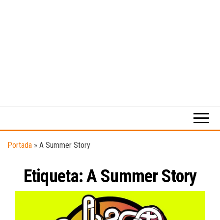
Medio
RAW
digital
Magazine
enfocado
en la
cultura,
el
Portada
»
A Summer Story
deporte y
la
Etiqueta:
A Summer Story
música.