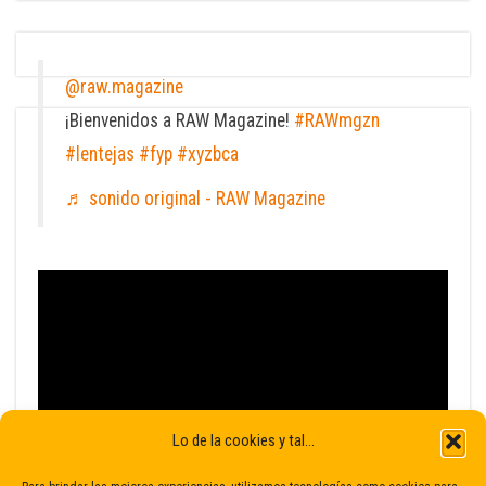
@raw.magazine
¡Bienvenidos a RAW Magazine!
#RAWmgzn
#lentejas
#fyp
#xyzbca
♬ sonido original - RAW Magazine
Lo de la cookies y tal...