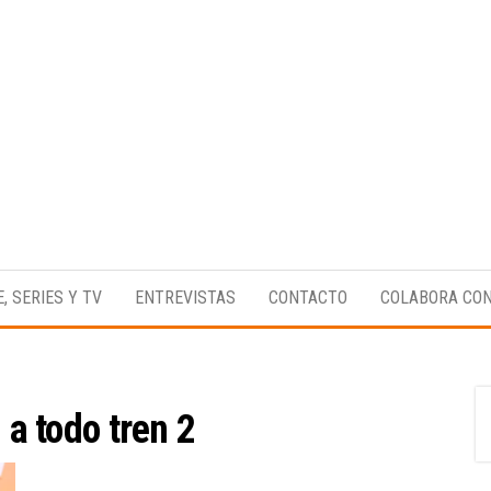
Medio
RAW
digital
Magazine
enfocado
E, SERIES Y TV
ENTREVISTAS
CONTACTO
COLABORA CO
en la
cultura,
el
deporte y
la
música.
:
a todo tren 2