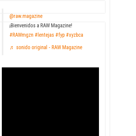
@raw.magazine
¡Bienvenidos a RAW Magazine!
#RAWmgzn
#lentejas
#fyp
#xyzbca
♬ sonido original - RAW Magazine