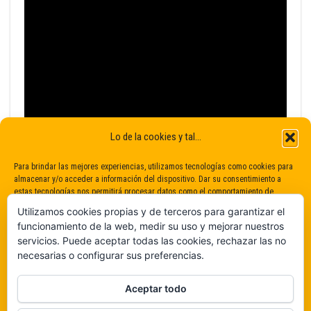
Lo de la cookies y tal...
Para brindar las mejores experiencias, utilizamos tecnologías como cookies para
almacenar y/o acceder a información del dispositivo. Dar su consentimiento a
estas tecnologías nos permitirá procesar datos como el comportamiento de
navegación o identificaciones únicas en este sitio. No dar o retirar el
Utilizamos cookies propias y de terceros para garantizar el
consentimiento puede afectar negativamente a determinadas características y
funcionamiento de la web, medir su uso y mejorar nuestros
funciones.
servicios. Puede aceptar todas las cookies, rechazar las no
necesarias o configurar sus preferencias.
Claro que sí
Aceptar todo
De ninguna manera