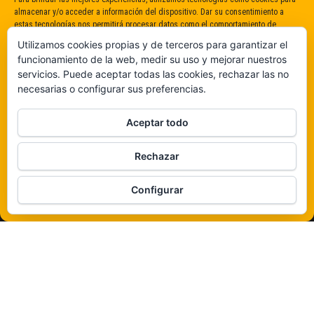
almacenar y/o acceder a información del dispositivo. Dar su consentimiento a
estas tecnologías nos permitirá procesar datos como el comportamiento de
navegación o identificaciones únicas en este sitio. No dar o retirar el
Utilizamos cookies propias y de terceros para garantizar el
consentimiento puede afectar negativamente a determinadas características y
funcionamiento de la web, medir su uso y mejorar nuestros
funciones.
servicios. Puede aceptar todas las cookies, rechazar las no
necesarias o configurar sus preferencias.
Claro que sí
Aceptar todo
De ninguna manera
Rechazar
Veámos que hay aquí
Configurar
Política de cookies
Funciona gracias a
WordPress
|
Tema:
Envo Magazine