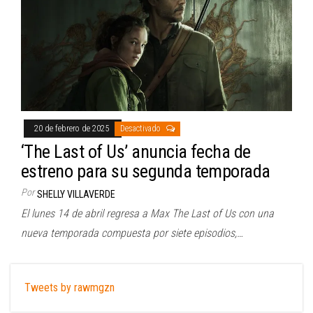
20 de febrero de 2025
Desactivado
‘The Last of Us’ anuncia fecha de
estreno para su segunda temporada
Por
SHELLY VILLAVERDE
El lunes 14 de abril regresa a Max The Last of Us con una
nueva temporada compuesta por siete episodios,…
Tweets by rawmgzn