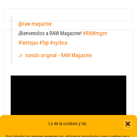
@raw.magazine
¡Bienvenidos a RAW Magazine!
#RAWmgzn
#lentejas
#fyp
#xyzbca
♬ sonido original - RAW Magazine
Lo de la cookies y tal...
Para brindar las mejores experiencias, utilizamos tecnologías como cookies para