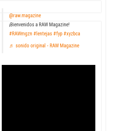
@raw.magazine
¡Bienvenidos a RAW Magazine!
#RAWmgzn
#lentejas
#fyp
#xyzbca
♬ sonido original - RAW Magazine