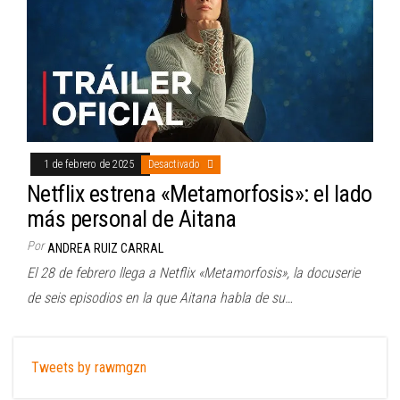
1 de febrero de 2025
Desactivado
Netflix estrena «Metamorfosis»: el lado
más personal de Aitana
Por
ANDREA RUIZ CARRAL
El 28 de febrero llega a Netflix «Metamorfosis», la docuserie
de seis episodios en la que Aitana habla de su…
Tweets by rawmgzn