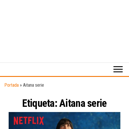
Medio
RAW
digital
Magazine
enfocado
en la
cultura,
el
Portada
»
Aitana serie
deporte y
la
Etiqueta:
Aitana serie
música.