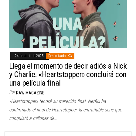
24 de abril de 2025
Desactivado
Llega el momento de decir adiós a Nick
y Charlie. «Heartstopper» concluirá con
una película final
Por
RAW MAGAZINE
«Heartstopper» tendrá su merecido final Netflix ha
confirmado el final de Heartstopper, la entrañable serie que
conquistó a millones de…