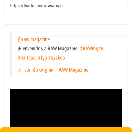
https://twitter.com/rawmgzn
@raw.magazine
¡Bienvenidos a RAW Magazine!
#RAWmgzn
#lentejas
#fyp
#xyzbca
♬ sonido original - RAW Magazine