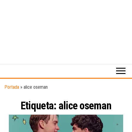
Medio
RAW
digital
Magazine
enfocado
en la
cultura,
el
Portada
»
alice oseman
deporte y
la
Etiqueta:
alice oseman
música.