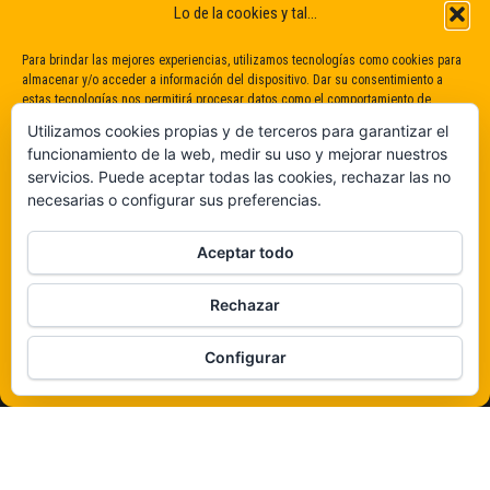
Lo de la cookies y tal...
Para brindar las mejores experiencias, utilizamos tecnologías como cookies para
almacenar y/o acceder a información del dispositivo. Dar su consentimiento a
estas tecnologías nos permitirá procesar datos como el comportamiento de
navegación o identificaciones únicas en este sitio. No dar o retirar el
Utilizamos cookies propias y de terceros para garantizar el
consentimiento puede afectar negativamente a determinadas características y
funcionamiento de la web, medir su uso y mejorar nuestros
funciones.
servicios. Puede aceptar todas las cookies, rechazar las no
necesarias o configurar sus preferencias.
Claro que sí
Aceptar todo
De ninguna manera
Rechazar
Veámos que hay aquí
Configurar
Política de cookies
Funciona gracias a
WordPress
|
Tema:
Envo Magazine