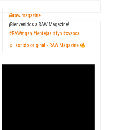
@raw.magazine
¡Bienvenidos a RAW Magazine!
#RAWmgzn
#lentejas
#fyp
#xyzbca
♬ sonido original - RAW Magazine