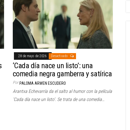
28 de mayo de 2026
Desactivado
s
‘Cada día nace un listo’: una
comedia negra gamberra y satírica
Por
PALOMA ARWEN ESCUDERO
Arantxa Echevarría da el salto al humor con la película
‘Cada día nace un listo’. Se trata de una comedia…