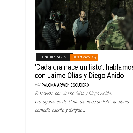
30 de julio de 2026
Desactivado
‘Cada día nace un listo’: hablamo
con Jaime Olías y Diego Anido
Por
PALOMA ARWEN ESCUDERO
Entrevista con Jaime Olías y Diego Anido,
protagonistas de ‘Cada día nace un listo’, la última
comedia escrita y dirigida…