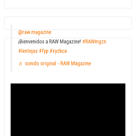
@raw.magazine
¡Bienvenidos a RAW Magazine!
#RAWmgzn
#lentejas
#fyp
#xyzbca
♬ sonido original - RAW Magazine