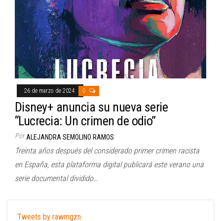
26 de marzo de 2024
0
Disney+ anuncia su nueva serie
“Lucrecia: Un crimen de odio”
Por
ALEJANDRA SEMOLINO RAMOS
Treinta años después del considerado primer crimen racista
en España, esta plataforma digital publicará este verano una
serie documental dividido…
Tweets by rawmgzn