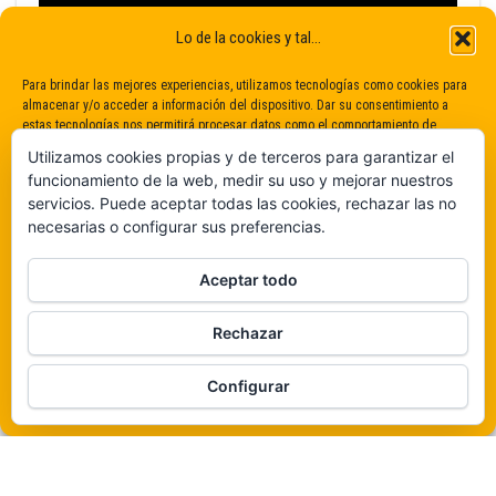
Lo de la cookies y tal...
Para brindar las mejores experiencias, utilizamos tecnologías como cookies para
almacenar y/o acceder a información del dispositivo. Dar su consentimiento a
estas tecnologías nos permitirá procesar datos como el comportamiento de
navegación o identificaciones únicas en este sitio. No dar o retirar el
Utilizamos cookies propias y de terceros para garantizar el
consentimiento puede afectar negativamente a determinadas características y
funcionamiento de la web, medir su uso y mejorar nuestros
funciones.
servicios. Puede aceptar todas las cookies, rechazar las no
necesarias o configurar sus preferencias.
Claro que sí
Aceptar todo
De ninguna manera
Rechazar
Veámos que hay aquí
Funciona gracias a
WordPress
|
Tema:
Envo Magazine
Configurar
Política de cookies