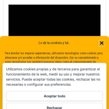
Lo de la cookies y tal...
Para brindar las mejores experiencias, utilizamos tecnologías como cookies para
almacenar y/o acceder a información del dispositivo. Dar su consentimiento a
estas tecnologías nos permitirá procesar datos como el comportamiento de
navegación o identificaciones únicas en este sitio. No dar o retirar el
Utilizamos cookies propias y de terceros para garantizar el
consentimiento puede afectar negativamente a determinadas características y
funcionamiento de la web, medir su uso y mejorar nuestros
funciones.
servicios. Puede aceptar todas las cookies, rechazar las no
necesarias o configurar sus preferencias.
Claro que sí
Aceptar todo
De ninguna manera
Rechazar