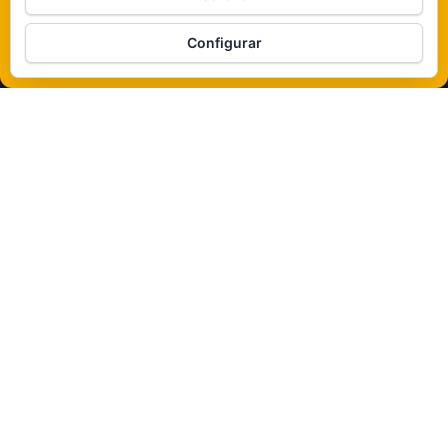
Veámos que hay aquí
Configurar
Política de cookies
Funciona gracias a
WordPress
|
Tema:
Envo Magazine