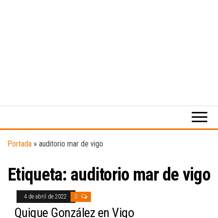
Medio
RAW
digital
Magazine
enfocado
en la
cultura,
el
Portada
»
auditorio mar de vigo
deporte y
la
Etiqueta:
auditorio mar de vigo
música.
4 de abril de 2022
0
Quique González en Vigo