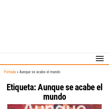
Medio
RAW
digital
Magazine
enfocado
en la
cultura,
el
Portada
»
Aunque se acabe el mundo
deporte y
la
Etiqueta:
Aunque se acabe el
música.
mundo