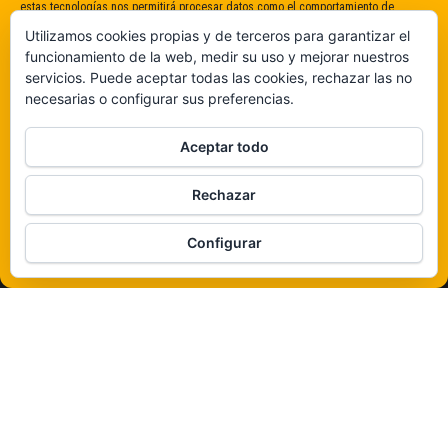
estas tecnologías nos permitirá procesar datos como el comportamiento de
navegación o identificaciones únicas en este sitio. No dar o retirar el
Utilizamos cookies propias y de terceros para garantizar el
consentimiento puede afectar negativamente a determinadas características y
funcionamiento de la web, medir su uso y mejorar nuestros
funciones.
servicios. Puede aceptar todas las cookies, rechazar las no
necesarias o configurar sus preferencias.
Claro que sí
Aceptar todo
De ninguna manera
Rechazar
Veámos que hay aquí
Configurar
Política de cookies
Funciona gracias a
WordPress
|
Tema:
Envo Magazine