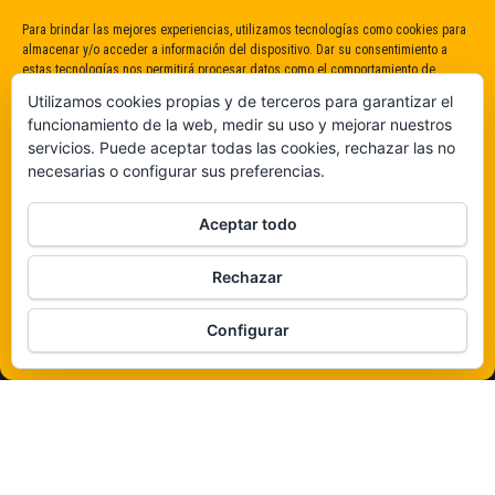
Para brindar las mejores experiencias, utilizamos tecnologías como cookies para
almacenar y/o acceder a información del dispositivo. Dar su consentimiento a
estas tecnologías nos permitirá procesar datos como el comportamiento de
navegación o identificaciones únicas en este sitio. No dar o retirar el
Utilizamos cookies propias y de terceros para garantizar el
consentimiento puede afectar negativamente a determinadas características y
funcionamiento de la web, medir su uso y mejorar nuestros
funciones.
servicios. Puede aceptar todas las cookies, rechazar las no
necesarias o configurar sus preferencias.
Claro que sí
Aceptar todo
De ninguna manera
Rechazar
Veámos que hay aquí
Configurar
Política de cookies
Funciona gracias a
WordPress
|
Tema:
Envo Magazine