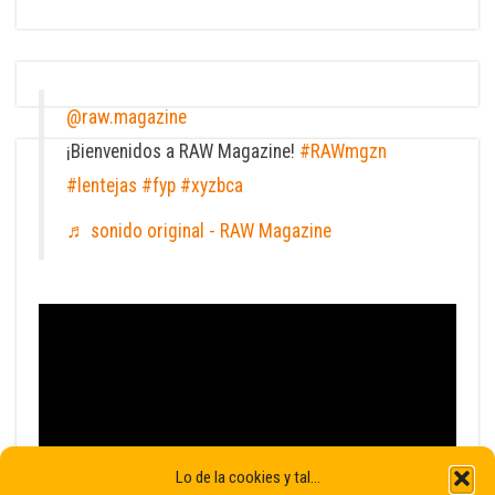
@raw.magazine
¡Bienvenidos a RAW Magazine!
#RAWmgzn
#lentejas
#fyp
#xyzbca
♬ sonido original - RAW Magazine
Lo de la cookies y tal...