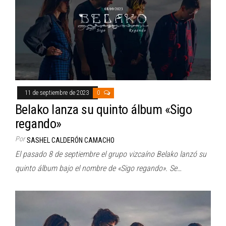
11 de septiembre de 2023
0
Belako lanza su quinto álbum «Sigo
regando»
Por
SASHEL CALDERÓN CAMACHO
El pasado 8 de septiembre el grupo vizcaíno Belako lanzó su
quinto álbum bajo el nombre de «Sigo regando». Se…