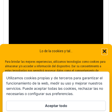
Lo de la cookies y tal...
Para brindar las mejores experiencias, utilizamos tecnologías como cookies para
almacenar y/o acceder a información del dispositivo. Dar su consentimiento a
estas tecnologías nos permitirá procesar datos como el comportamiento de
navegación o identificaciones únicas en este sitio. No dar o retirar el
Utilizamos cookies propias y de terceros para garantizar el
consentimiento puede afectar negativamente a determinadas características y
funcionamiento de la web, medir su uso y mejorar nuestros
funciones.
servicios. Puede aceptar todas las cookies, rechazar las no
necesarias o configurar sus preferencias.
Claro que sí
Aceptar todo
De ninguna manera