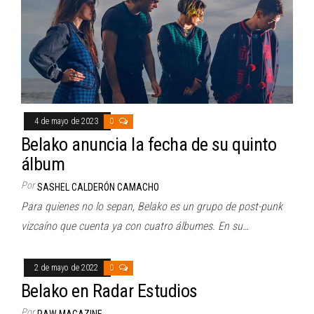
4 de mayo de 2023
0
Belako anuncia la fecha de su quinto
álbum
Por
SASHEL CALDERÓN CAMACHO
Para quienes no lo sepan, Belako es un grupo de post-punk
vizcaíno que cuenta ya con cuatro álbumes. En su…
2 de mayo de 2022
0
Belako en Radar Estudios
Por