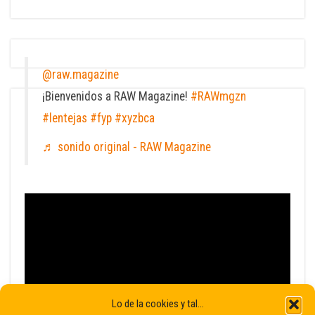
@raw.magazine
¡Bienvenidos a RAW Magazine!
#RAWmgzn
#lentejas
#fyp
#xyzbca
♬ sonido original - RAW Magazine
Lo de la cookies y tal...