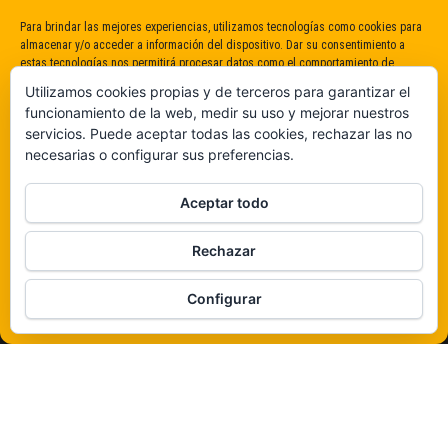
Para brindar las mejores experiencias, utilizamos tecnologías como cookies para
almacenar y/o acceder a información del dispositivo. Dar su consentimiento a
estas tecnologías nos permitirá procesar datos como el comportamiento de
navegación o identificaciones únicas en este sitio. No dar o retirar el
Utilizamos cookies propias y de terceros para garantizar el
consentimiento puede afectar negativamente a determinadas características y
funcionamiento de la web, medir su uso y mejorar nuestros
funciones.
servicios. Puede aceptar todas las cookies, rechazar las no
necesarias o configurar sus preferencias.
Claro que sí
Aceptar todo
De ninguna manera
Rechazar
Veámos que hay aquí
Configurar
Política de cookies
Funciona gracias a
WordPress
|
Tema:
Envo Magazine