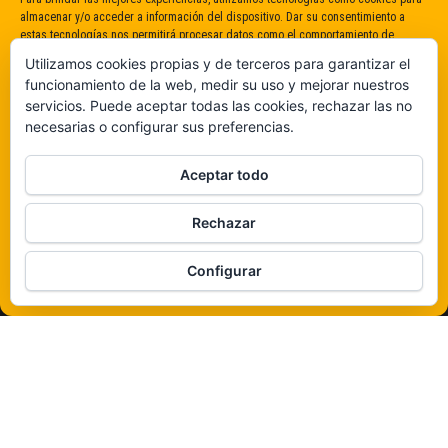
almacenar y/o acceder a información del dispositivo. Dar su consentimiento a
estas tecnologías nos permitirá procesar datos como el comportamiento de
navegación o identificaciones únicas en este sitio. No dar o retirar el
Utilizamos cookies propias y de terceros para garantizar el
consentimiento puede afectar negativamente a determinadas características y
funcionamiento de la web, medir su uso y mejorar nuestros
funciones.
servicios. Puede aceptar todas las cookies, rechazar las no
necesarias o configurar sus preferencias.
Claro que sí
Aceptar todo
De ninguna manera
Rechazar
Veámos que hay aquí
Configurar
Política de cookies
Funciona gracias a
WordPress
|
Tema:
Envo Magazine