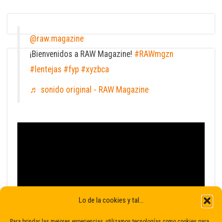
@raw.magazine
¡Bienvenidos a RAW Magazine!
#RAWmgzn
#lentejas
#fyp
#xyzbca
♬ sonido original - RAW Magazine
Lo de la cookies y tal...
Para brindar las mejores experiencias, utilizamos tecnologías como cookies para