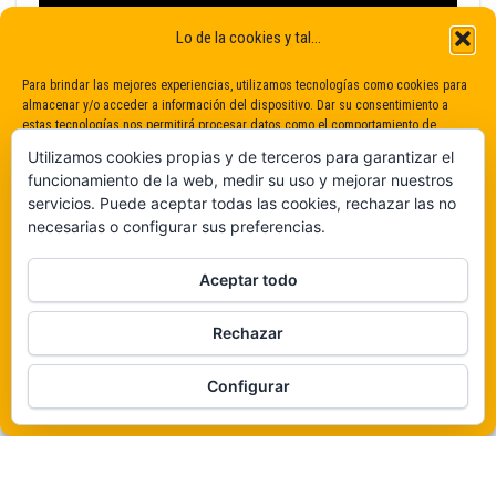
Lo de la cookies y tal...
Para brindar las mejores experiencias, utilizamos tecnologías como cookies para
almacenar y/o acceder a información del dispositivo. Dar su consentimiento a
estas tecnologías nos permitirá procesar datos como el comportamiento de
navegación o identificaciones únicas en este sitio. No dar o retirar el
Utilizamos cookies propias y de terceros para garantizar el
consentimiento puede afectar negativamente a determinadas características y
funcionamiento de la web, medir su uso y mejorar nuestros
funciones.
servicios. Puede aceptar todas las cookies, rechazar las no
necesarias o configurar sus preferencias.
Claro que sí
Aceptar todo
De ninguna manera
Rechazar
Veámos que hay aquí
Funciona gracias a
WordPress
|
Tema:
Envo Magazine
Configurar
Política de cookies