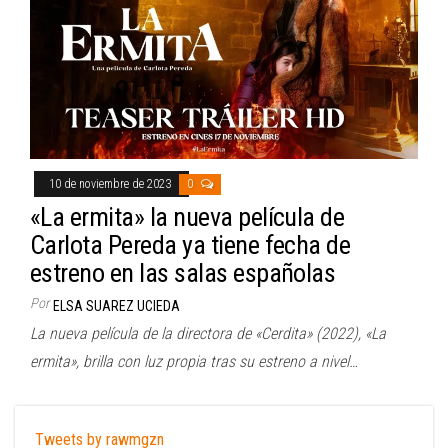
10 de noviembre de 2023
0
«La ermita» la nueva película de
Carlota Pereda ya tiene fecha de
estreno en las salas españolas
Por
ELSA SUAREZ UCIEDA
La nueva película de la directora de «Cerdita» (2022), «La
ermita», brilla con luz propia tras su estreno a nivel…
Tweets by rawmgzn