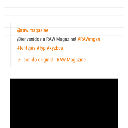
@raw.magazine
¡Bienvenidos a RAW Magazine!
#RAWmgzn
#lentejas
#fyp
#xyzbca
♬ sonido original - RAW Magazine