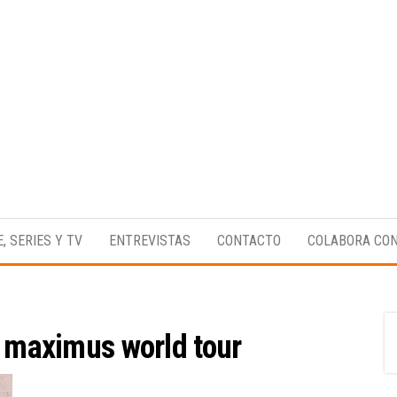
Medio
RAW
digital
Magazine
enfocado
E, SERIES Y TV
ENTREVISTAS
CONTACTO
COLABORA CO
en la
cultura,
el
deporte y
la
música.
s maximus world tour