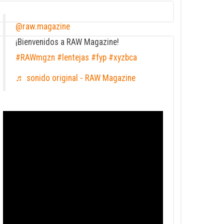
@raw.magazine
¡Bienvenidos a RAW Magazine!
#RAWmgzn
#lentejas
#fyp
#xyzbca
♬ sonido original - RAW Magazine