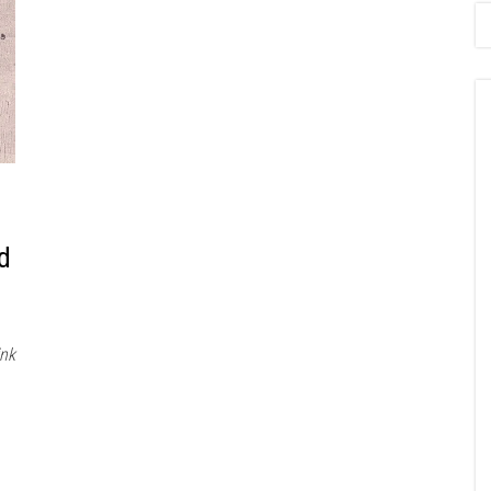
id
ink