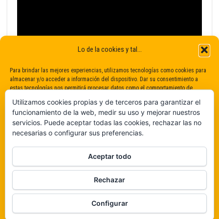
Lo de la cookies y tal...
Para brindar las mejores experiencias, utilizamos tecnologías como cookies para
almacenar y/o acceder a información del dispositivo. Dar su consentimiento a
estas tecnologías nos permitirá procesar datos como el comportamiento de
navegación o identificaciones únicas en este sitio. No dar o retirar el
Utilizamos cookies propias y de terceros para garantizar el
consentimiento puede afectar negativamente a determinadas características y
funcionamiento de la web, medir su uso y mejorar nuestros
funciones.
servicios. Puede aceptar todas las cookies, rechazar las no
necesarias o configurar sus preferencias.
Claro que sí
Aceptar todo
De ninguna manera
Rechazar
Veámos que hay aquí
Funciona gracias a
WordPress
|
Tema:
Envo Magazine
Configurar
Política de cookies