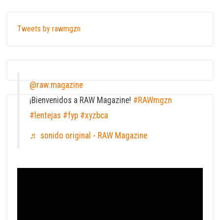
Tweets by rawmgzn
@raw.magazine
¡Bienvenidos a RAW Magazine!
#RAWmgzn
#lentejas
#fyp
#xyzbca
♬ sonido original - RAW Magazine