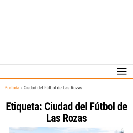
Medio
RAW
digital
Magazine
enfocado
en la
cultura,
el
Portada
»
Ciudad del Fútbol de Las Rozas
deporte y
la
Etiqueta:
Ciudad del Fútbol de
música.
Las Rozas