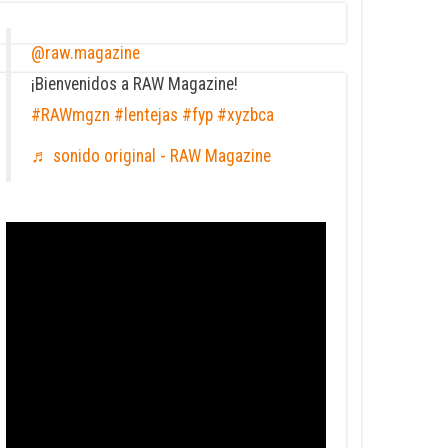
@raw.magazine
¡Bienvenidos a RAW Magazine!
#RAWmgzn
#lentejas
#fyp
#xyzbca
♬ sonido original - RAW Magazine