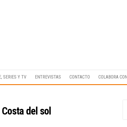
Medio
RAW
digital
Magazine
enfocado
E, SERIES Y TV
ENTREVISTAS
CONTACTO
COLABORA CO
en la
cultura,
el
deporte y
la
música.
:
Costa del sol