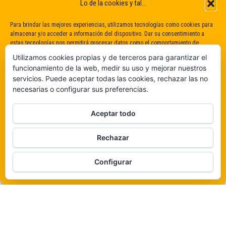
Lo de la cookies y tal...
Para brindar las mejores experiencias, utilizamos tecnologías como cookies para
almacenar y/o acceder a información del dispositivo. Dar su consentimiento a
estas tecnologías nos permitirá procesar datos como el comportamiento de
navegación o identificaciones únicas en este sitio. No dar o retirar el
Utilizamos cookies propias y de terceros para garantizar el
consentimiento puede afectar negativamente a determinadas características y
funcionamiento de la web, medir su uso y mejorar nuestros
funciones.
servicios. Puede aceptar todas las cookies, rechazar las no
necesarias o configurar sus preferencias.
Claro que sí
Aceptar todo
De ninguna manera
Rechazar
Veámos que hay aquí
Funciona gracias a
WordPress
|
Tema:
Envo Magazine
Configurar
Política de cookies