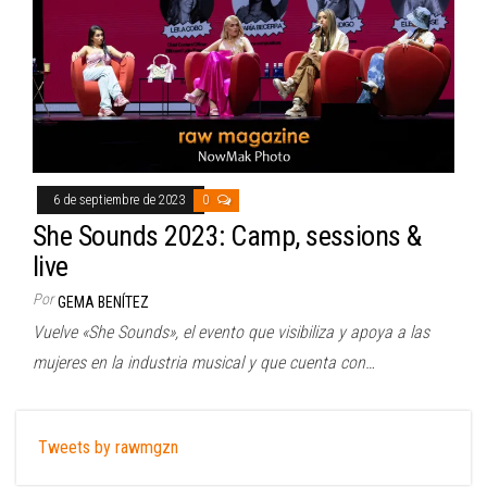
6 de septiembre de 2023
0
She Sounds 2023: Camp, sessions &
live
Por
GEMA BENÍTEZ
Vuelve «She Sounds», el evento que visibiliza y apoya a las
mujeres en la industria musical y que cuenta con…
Tweets by rawmgzn