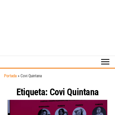
Medio
RAW
digital
Magazine
enfocado
en la
cultura,
el
Portada
»
Covi Quintana
deporte y
la
Etiqueta:
Covi Quintana
música.