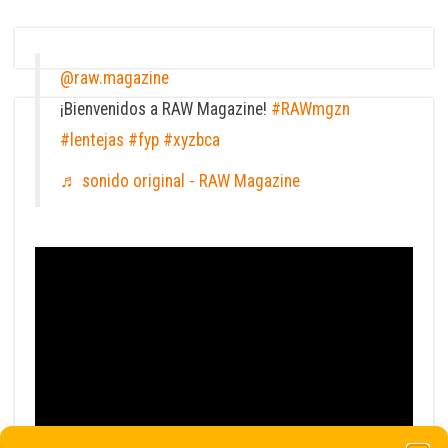
@raw.magazine
¡Bienvenidos a RAW Magazine!
#RAWmgzn
#lentejas
#fyp
#xyzbca
♬ sonido original - RAW Magazine