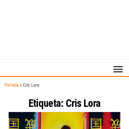
Medio
RAW
digital
Magazine
enfocado
en la
cultura,
el
Portada
»
Cris Lora
deporte y
la
Etiqueta:
Cris Lora
música.