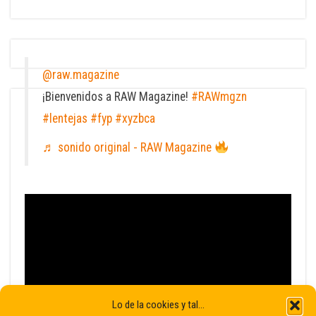
@raw.magazine
¡Bienvenidos a RAW Magazine!
#RAWmgzn
#lentejas
#fyp
#xyzbca
♬ sonido original - RAW Magazine
Lo de la cookies y tal...