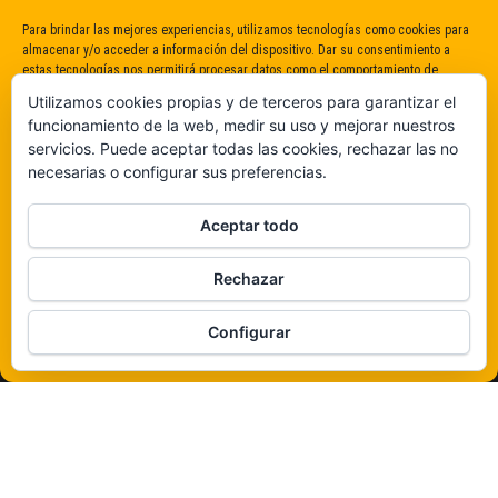
Para brindar las mejores experiencias, utilizamos tecnologías como cookies para
almacenar y/o acceder a información del dispositivo. Dar su consentimiento a
estas tecnologías nos permitirá procesar datos como el comportamiento de
navegación o identificaciones únicas en este sitio. No dar o retirar el
Utilizamos cookies propias y de terceros para garantizar el
consentimiento puede afectar negativamente a determinadas características y
funcionamiento de la web, medir su uso y mejorar nuestros
funciones.
servicios. Puede aceptar todas las cookies, rechazar las no
necesarias o configurar sus preferencias.
Claro que sí
Aceptar todo
De ninguna manera
Rechazar
Veámos que hay aquí
Configurar
Política de cookies
Funciona gracias a
WordPress
|
Tema:
Envo Magazine