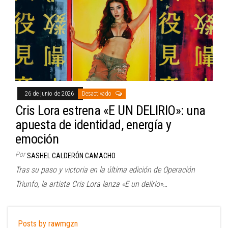
26 de junio de 2026
Desactivado
Cris Lora estrena «E UN DELIRIO»: una
apuesta de identidad, energía y
emoción
Por
SASHEL CALDERÓN CAMACHO
Tras su paso y victoria en la última edición de Operación
Triunfo, la artista Cris Lora lanza «E un delirio»…
Posts by rawmgzn