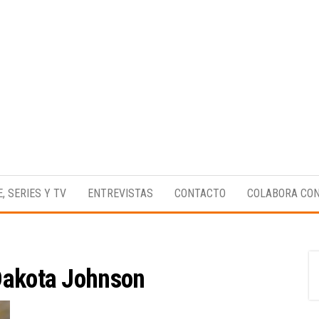
Medio
RAW
digital
Magazine
enfocado
E, SERIES Y TV
ENTREVISTAS
CONTACTO
COLABORA CO
en la
cultura,
el
deporte y
la
música.
akota Johnson