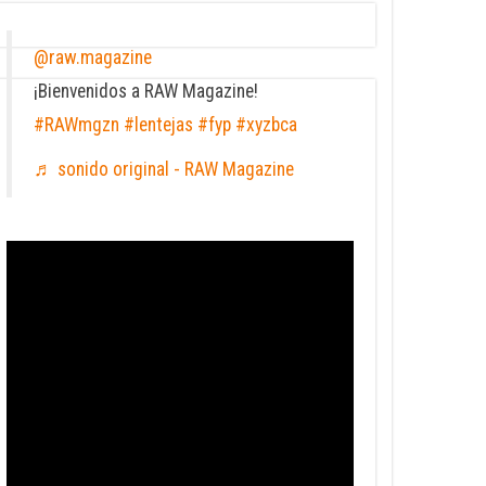
@raw.magazine
¡Bienvenidos a RAW Magazine!
#RAWmgzn
#lentejas
#fyp
#xyzbca
♬ sonido original - RAW Magazine