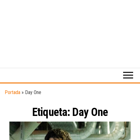
Medio
RAW
digital
Magazine
enfocado
en la
cultura,
el
Portada
»
Day One
deporte y
la
Etiqueta:
música.
Day One