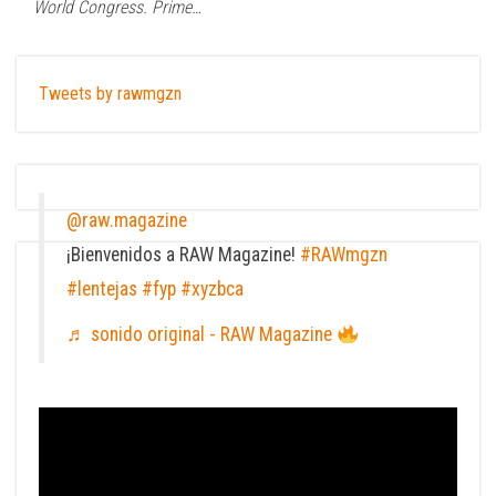
World Congress. Prime…
Tweets by rawmgzn
@raw.magazine
¡Bienvenidos a RAW Magazine!
#RAWmgzn
#lentejas
#fyp
#xyzbca
♬ sonido original - RAW Magazine