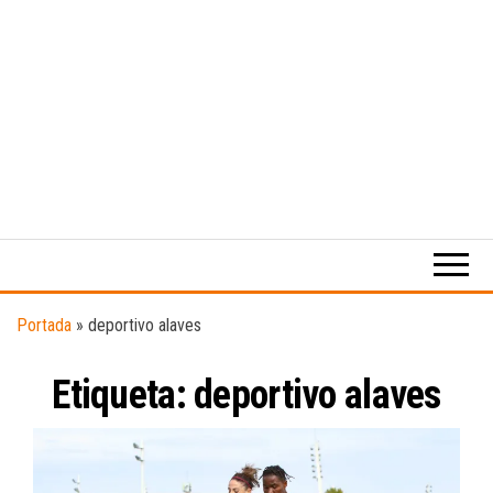
Medio
RAW
digital
Magazine
enfocado
en la
cultura,
el
Portada
»
deportivo alaves
deporte y
la
Etiqueta:
deportivo alaves
música.