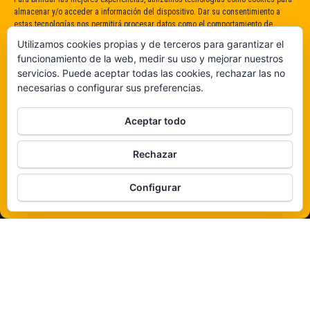
almacenar y/o acceder a información del dispositivo. Dar su consentimiento a
estas tecnologías nos permitirá procesar datos como el comportamiento de
navegación o identificaciones únicas en este sitio. No dar o retirar el
Utilizamos cookies propias y de terceros para garantizar el
consentimiento puede afectar negativamente a determinadas características y
funcionamiento de la web, medir su uso y mejorar nuestros
funciones.
servicios. Puede aceptar todas las cookies, rechazar las no
necesarias o configurar sus preferencias.
Claro que sí
Aceptar todo
De ninguna manera
Rechazar
Veámos que hay aquí
Configurar
Política de cookies
Funciona gracias a
WordPress
|
Tema:
Envo Magazine