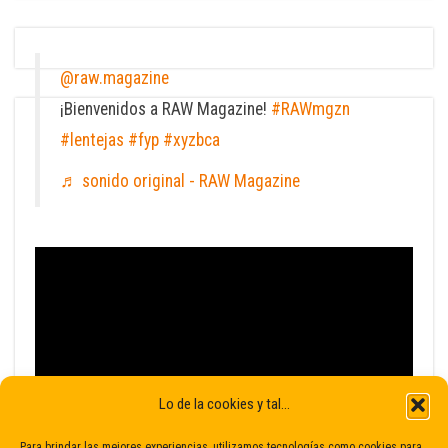
@raw.magazine
¡Bienvenidos a RAW Magazine!
#RAWmgzn
#lentejas
#fyp
#xyzbca
♬ sonido original - RAW Magazine
Lo de la cookies y tal...
Para brindar las mejores experiencias, utilizamos tecnologías como cookies para