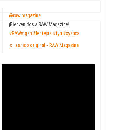
@raw.magazine
¡Bienvenidos a RAW Magazine!
#RAWmgzn
#lentejas
#fyp
#xyzbca
♬ sonido original - RAW Magazine