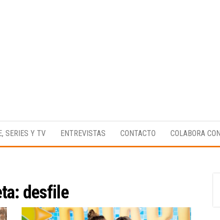
Medio
RAW
digital
Magazine
enfocado
E, SERIES Y TV
ENTREVISTAS
CONTACTO
COLABORA CO
en la
cultura,
el
deporte y
la
música.
eta:
desfile