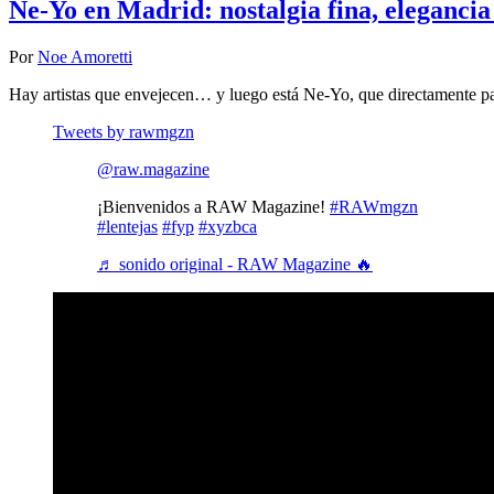
Ne-Yo en Madrid: nostalgia fina, elegancia
Por
Noe Amoretti
Hay artistas que envejecen… y luego está Ne-Yo, que directamente
Tweets by rawmgzn
@raw.magazine
¡Bienvenidos a RAW Magazine!
#RAWmgzn
#lentejas
#fyp
#xyzbca
♬ sonido original - RAW Magazine 🔥