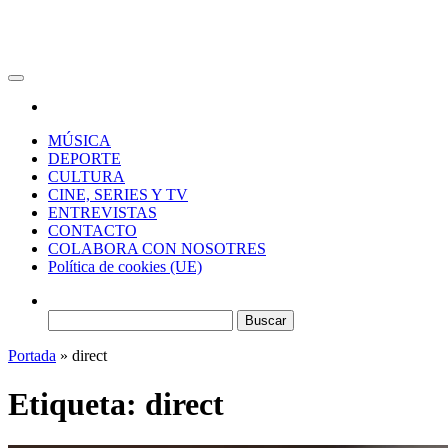
RAW Magazine
Medio digital enfocado en la cultura, el deporte y la música.
MÚSICA
DEPORTE
CULTURA
CINE, SERIES Y TV
ENTREVISTAS
CONTACTO
COLABORA CON NOSOTRES
Política de cookies (UE)
Buscar:
Portada
»
direct
Etiqueta:
direct