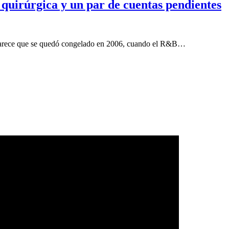
 quirúrgica y un par de cuentas pendientes
 parece que se quedó congelado en 2006, cuando el R&B…