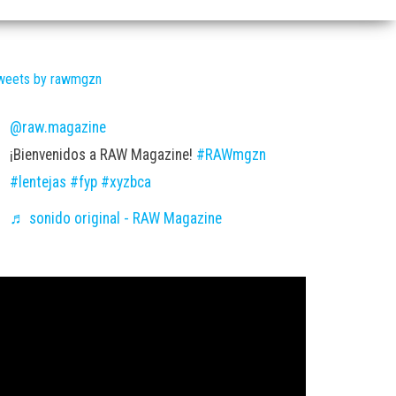
weets by rawmgzn
@raw.magazine
¡Bienvenidos a RAW Magazine!
#RAWmgzn
#lentejas
#fyp
#xyzbca
♬ sonido original - RAW Magazine