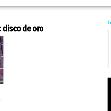
T
:
disco de oro
a