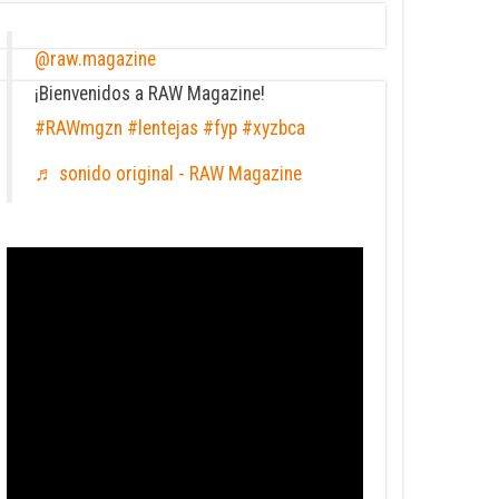
@raw.magazine
¡Bienvenidos a RAW Magazine!
#RAWmgzn
#lentejas
#fyp
#xyzbca
♬ sonido original - RAW Magazine