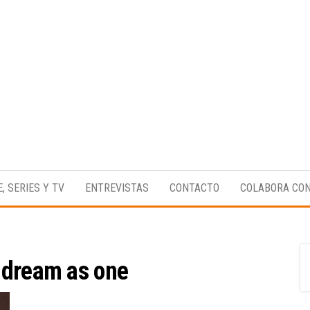
Medio
RAW
digital
Magazine
enfocado
E, SERIES Y TV
ENTREVISTAS
CONTACTO
COLABORA CO
en la
cultura,
el
deporte y
la
música.
:
dream as one