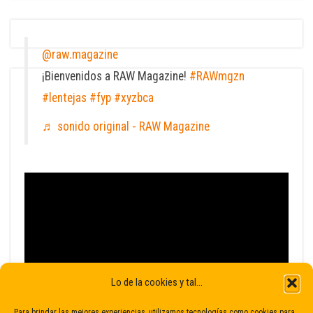
@raw.magazine
¡Bienvenidos a RAW Magazine!
#RAWmgzn
#lentejas
#fyp
#xyzbca
♬ sonido original - RAW Magazine
Lo de la cookies y tal...
Para brindar las mejores experiencias, utilizamos tecnologías como cookies para