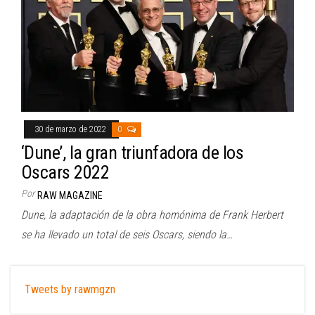
30 de marzo de 2022
0
‘Dune’, la gran triunfadora de los
Oscars 2022
Por
RAW MAGAZINE
Dune, la adaptación de la obra homónima de Frank Herbert
se ha llevado un total de seis Oscars, siendo la…
Tweets by rawmgzn