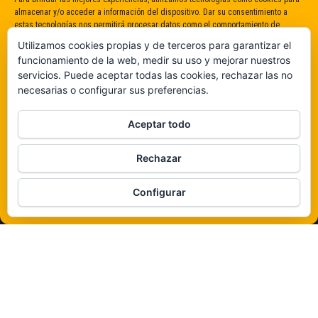
almacenar y/o acceder a información del dispositivo. Dar su consentimiento a
estas tecnologías nos permitirá procesar datos como el comportamiento de
navegación o identificaciones únicas en este sitio. No dar o retirar el
Utilizamos cookies propias y de terceros para garantizar el
consentimiento puede afectar negativamente a determinadas características y
funcionamiento de la web, medir su uso y mejorar nuestros
funciones.
servicios. Puede aceptar todas las cookies, rechazar las no
necesarias o configurar sus preferencias.
Claro que sí
Aceptar todo
De ninguna manera
Rechazar
Veámos que hay aquí
Configurar
Política de cookies
Funciona gracias a
WordPress
|
Tema:
Envo Magazine