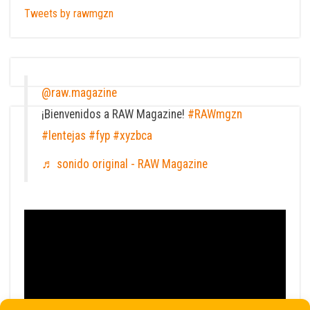
Tweets by rawmgzn
@raw.magazine
¡Bienvenidos a RAW Magazine!
#RAWmgzn
#lentejas
#fyp
#xyzbca
♬ sonido original - RAW Magazine