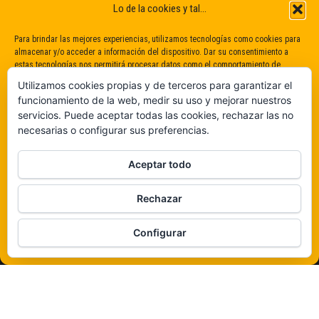
Lo de la cookies y tal...
Para brindar las mejores experiencias, utilizamos tecnologías como cookies para
almacenar y/o acceder a información del dispositivo. Dar su consentimiento a
estas tecnologías nos permitirá procesar datos como el comportamiento de
navegación o identificaciones únicas en este sitio. No dar o retirar el
Utilizamos cookies propias y de terceros para garantizar el
consentimiento puede afectar negativamente a determinadas características y
funcionamiento de la web, medir su uso y mejorar nuestros
funciones.
servicios. Puede aceptar todas las cookies, rechazar las no
necesarias o configurar sus preferencias.
Claro que sí
Aceptar todo
De ninguna manera
Rechazar
Veámos que hay aquí
Configurar
Política de cookies
Funciona gracias a
WordPress
|
Tema:
Envo Magazine