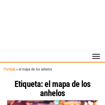
Medio
RAW
digital
Magazine
enfocado
en la
cultura,
el
Portada
»
el mapa de los anhelos
deporte y
la
Etiqueta:
el mapa de los
música.
anhelos