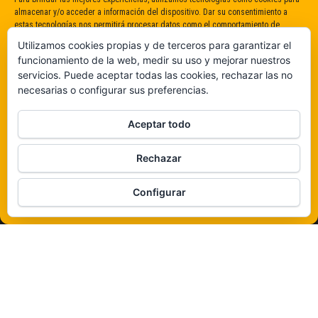
almacenar y/o acceder a información del dispositivo. Dar su consentimiento a
estas tecnologías nos permitirá procesar datos como el comportamiento de
navegación o identificaciones únicas en este sitio. No dar o retirar el
Utilizamos cookies propias y de terceros para garantizar el
consentimiento puede afectar negativamente a determinadas características y
funcionamiento de la web, medir su uso y mejorar nuestros
funciones.
servicios. Puede aceptar todas las cookies, rechazar las no
necesarias o configurar sus preferencias.
Claro que sí
Aceptar todo
De ninguna manera
Rechazar
Veámos que hay aquí
Configurar
Política de cookies
Funciona gracias a
WordPress
|
Tema:
Envo Magazine