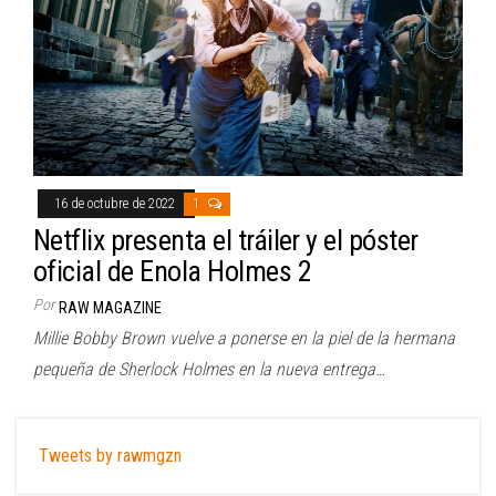
16 de octubre de 2022
1
Netflix presenta el tráiler y el póster
oficial de Enola Holmes 2
Por
RAW MAGAZINE
Millie Bobby Brown vuelve a ponerse en la piel de la hermana
pequeña de Sherlock Holmes en la nueva entrega…
Tweets by rawmgzn