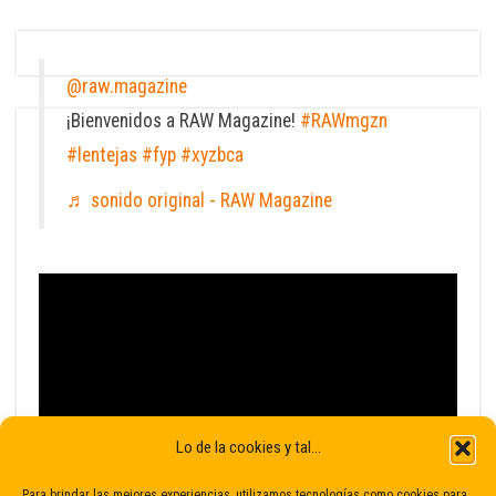
@raw.magazine
¡Bienvenidos a RAW Magazine!
#RAWmgzn
#lentejas
#fyp
#xyzbca
♬ sonido original - RAW Magazine
Lo de la cookies y tal...
Para brindar las mejores experiencias, utilizamos tecnologías como cookies para