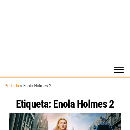
Medio
RAW
digital
Magazine
enfocado
en la
cultura,
el
Portada
»
Enola Holmes 2
deporte y
la
Etiqueta:
Enola Holmes 2
música.