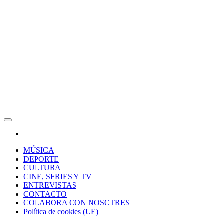
RAW Magazine
Medio digital enfocado en la cultura, el deporte y la música.
MÚSICA
DEPORTE
CULTURA
CINE, SERIES Y TV
ENTREVISTAS
CONTACTO
COLABORA CON NOSOTRES
Política de cookies (UE)