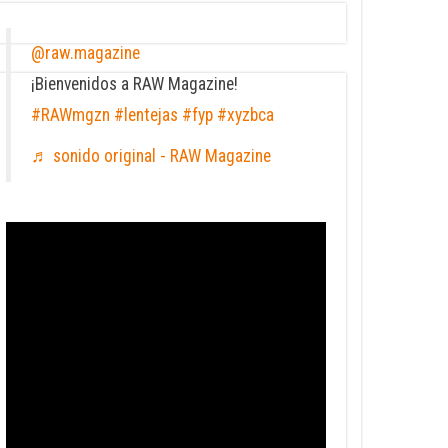
@raw.magazine
¡Bienvenidos a RAW Magazine!
#RAWmgzn
#lentejas
#fyp
#xyzbca
♬ sonido original - RAW Magazine