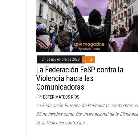
24 de noviembre de 2023
0
La Federación FeSP contra la
Violencia hacia las
Comunicadoras
Por
ESTER MATEOS RÍOS
La Federación Europea de Periodistas conmemora el
25 noviembre como Día Internacional de la Eliminaci
de la Violencia contra las…