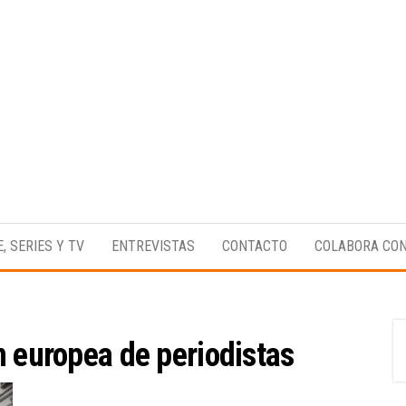
Medio
RAW
digital
Magazine
enfocado
E, SERIES Y TV
ENTREVISTAS
CONTACTO
COLABORA CO
en la
cultura,
el
deporte y
la
música.
n europea de periodistas