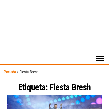
Medio
RAW
digital
Magazine
enfocado
en la
cultura,
el
Portada
»
Fiesta Bresh
deporte y
la
Etiqueta:
Fiesta Bresh
música.