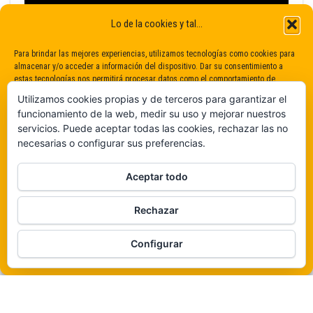
Lo de la cookies y tal...
Para brindar las mejores experiencias, utilizamos tecnologías como cookies para
almacenar y/o acceder a información del dispositivo. Dar su consentimiento a
estas tecnologías nos permitirá procesar datos como el comportamiento de
navegación o identificaciones únicas en este sitio. No dar o retirar el
Utilizamos cookies propias y de terceros para garantizar el
consentimiento puede afectar negativamente a determinadas características y
funcionamiento de la web, medir su uso y mejorar nuestros
funciones.
servicios. Puede aceptar todas las cookies, rechazar las no
necesarias o configurar sus preferencias.
Claro que sí
Aceptar todo
De ninguna manera
Rechazar
Veámos que hay aquí
Funciona gracias a
WordPress
|
Tema:
Envo Magazine
Configurar
Política de cookies