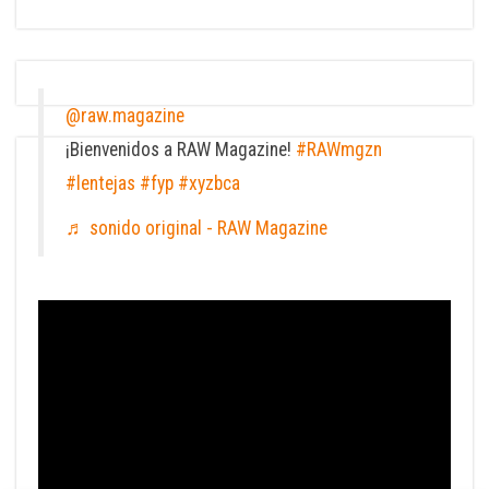
@raw.magazine
¡Bienvenidos a RAW Magazine!
#RAWmgzn
#lentejas
#fyp
#xyzbca
♬ sonido original - RAW Magazine