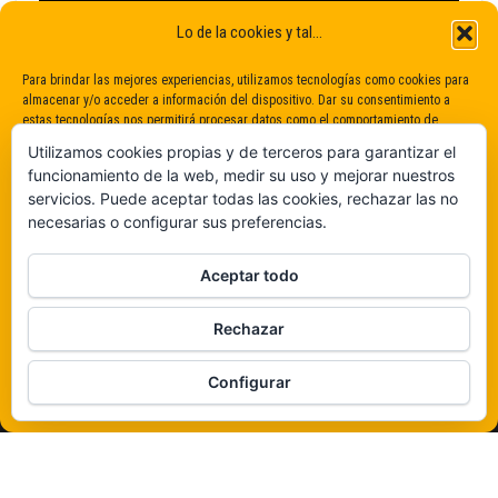
Lo de la cookies y tal...
Para brindar las mejores experiencias, utilizamos tecnologías como cookies para
almacenar y/o acceder a información del dispositivo. Dar su consentimiento a
estas tecnologías nos permitirá procesar datos como el comportamiento de
navegación o identificaciones únicas en este sitio. No dar o retirar el
Utilizamos cookies propias y de terceros para garantizar el
consentimiento puede afectar negativamente a determinadas características y
funcionamiento de la web, medir su uso y mejorar nuestros
funciones.
servicios. Puede aceptar todas las cookies, rechazar las no
necesarias o configurar sus preferencias.
Claro que sí
Aceptar todo
De ninguna manera
Rechazar
Veámos que hay aquí
Configurar
Política de cookies
Funciona gracias a
WordPress
|
Tema:
Envo Magazine