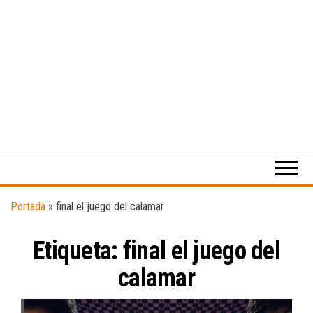
Medio
RAW
digital
Magazine
enfocado
en la
cultura,
el
Portada
»
final el juego del calamar
deporte y
la
Etiqueta:
final el juego del
música.
calamar