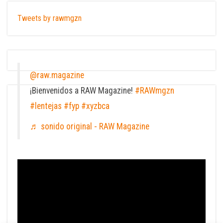
Tweets by rawmgzn
@raw.magazine
¡Bienvenidos a RAW Magazine!
#RAWmgzn
#lentejas
#fyp
#xyzbca
♬ sonido original - RAW Magazine