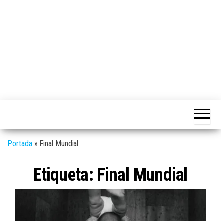
Medio
RAW
digital
Magazine
enfocado
en la
cultura,
el
Portada
»
Final Mundial
deporte y
la
música.
Etiqueta:
Final Mundial