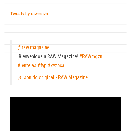
Tweets by rawmgzn
@raw.magazine
¡Bienvenidos a RAW Magazine!
#RAWmgzn
#lentejas
#fyp
#xyzbca
♬ sonido original - RAW Magazine