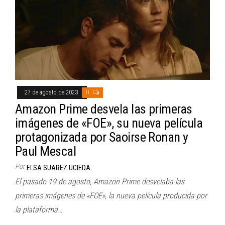
27 de agosto de 2023
0
Amazon Prime desvela las primeras
imágenes de «FOE», su nueva película
protagonizada por Saoirse Ronan y
Paul Mescal
Por
ELSA SUAREZ UCIEDA
El pasado 19 de agosto, Amazon Prime desvelaba las
primeras imágenes de «FOE», la nueva película producida por
la plataforma…