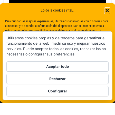
Lo de la cookies y tal...
Para brindar las mejores experiencias, utilizamos tecnologías como cookies para
almacenar y/o acceder a información del dispositivo. Dar su consentimiento a
estas tecnologías nos permitirá procesar datos como el comportamiento de
navegación o identificaciones únicas en este sitio. No dar o retirar el
Utilizamos cookies propias y de terceros para garantizar el
consentimiento puede afectar negativamente a determinadas características y
funcionamiento de la web, medir su uso y mejorar nuestros
funciones.
servicios. Puede aceptar todas las cookies, rechazar las no
necesarias o configurar sus preferencias.
Claro que sí
Aceptar todo
De ninguna manera
Rechazar
Veámos que hay aquí
Configurar
Política de cookies
Funciona gracias a
WordPress
|
Tema:
Envo Magazine