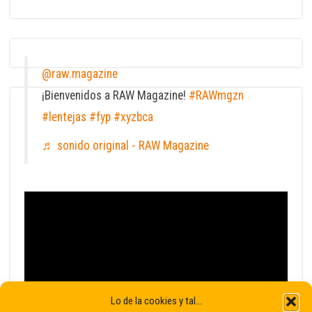
@raw.magazine
¡Bienvenidos a RAW Magazine!
#RAWmgzn
#lentejas
#fyp
#xyzbca
♬ sonido original - RAW Magazine
Lo de la cookies y tal...