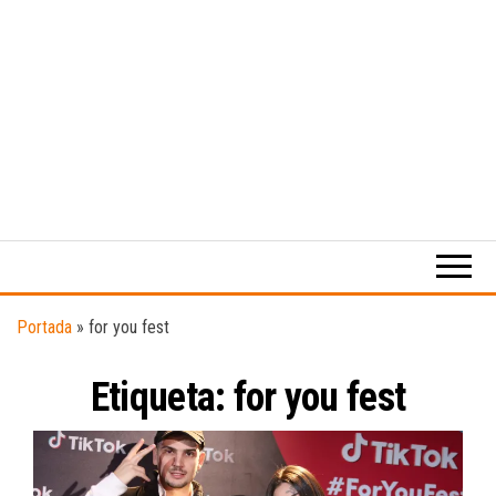
Medio
RAW
digital
Magazine
enfocado
en la
cultura,
el
Portada
»
for you fest
deporte y
la
Etiqueta:
for you fest
música.