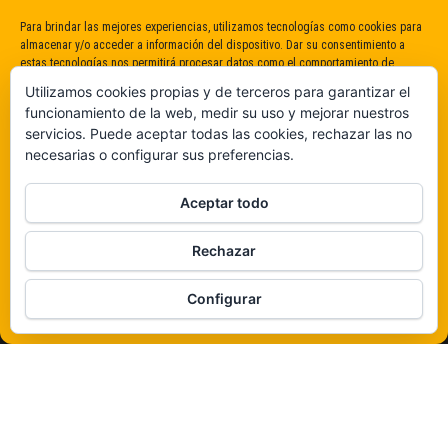
Para brindar las mejores experiencias, utilizamos tecnologías como cookies para
almacenar y/o acceder a información del dispositivo. Dar su consentimiento a
estas tecnologías nos permitirá procesar datos como el comportamiento de
navegación o identificaciones únicas en este sitio. No dar o retirar el
Utilizamos cookies propias y de terceros para garantizar el
consentimiento puede afectar negativamente a determinadas características y
funcionamiento de la web, medir su uso y mejorar nuestros
funciones.
servicios. Puede aceptar todas las cookies, rechazar las no
necesarias o configurar sus preferencias.
Claro que sí
Aceptar todo
De ninguna manera
Rechazar
Veámos que hay aquí
Configurar
Política de cookies
Funciona gracias a
WordPress
|
Tema:
Envo Magazine