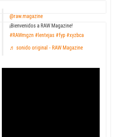
@raw.magazine
¡Bienvenidos a RAW Magazine!
#RAWmgzn
#lentejas
#fyp
#xyzbca
♬ sonido original - RAW Magazine