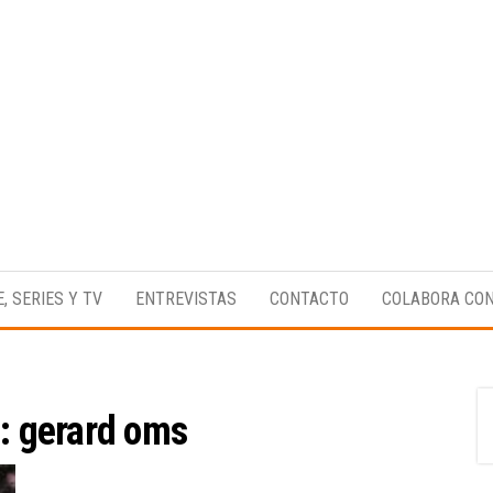
Medio
RAW
digital
Magazine
enfocado
E, SERIES Y TV
ENTREVISTAS
CONTACTO
COLABORA CO
en la
cultura,
el
deporte y
la
música.
a:
gerard oms